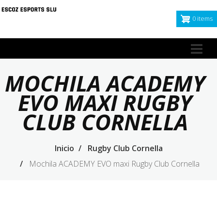
Pasar
al
0 items
contenido
principal
Nav
pri
MOCHILA ACADEMY
EVO MAXI RUGBY
CLUB CORNELLA
Inicio
Rugby Club Cornella
Mochila ACADEMY EVO maxi Rugby Club Cornella