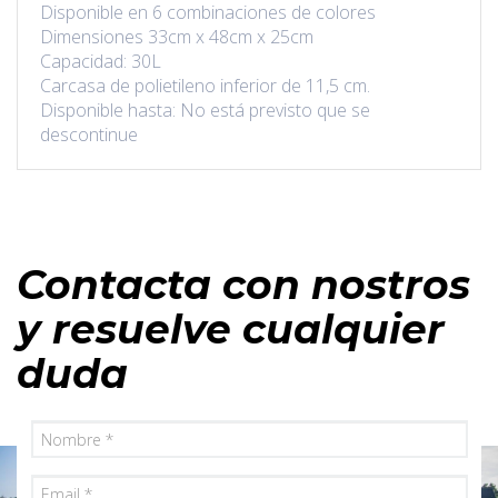
Disponible en 6 combinaciones de colores
Dimensiones 33cm x 48cm x 25cm
Capacidad: 30L
Carcasa de polietileno inferior de 11,5 cm.
Disponible hasta: No está previsto que se
descontinue
Contacta con nostros
y resuelve cualquier
duda
Nombre
Email