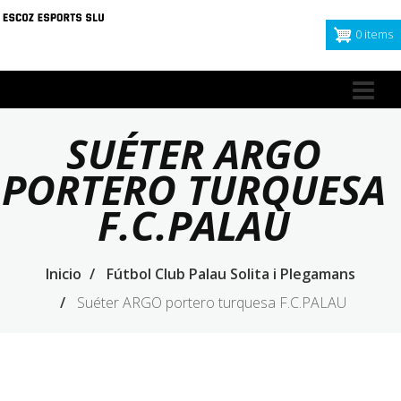
Pasar
al
0 items
contenido
principal
Nav
pri
SUÉTER ARGO
PORTERO TURQUESA
F.C.PALAU
Inicio
Fútbol Club Palau Solita i Plegamans
Suéter ARGO portero turquesa F.C.PALAU