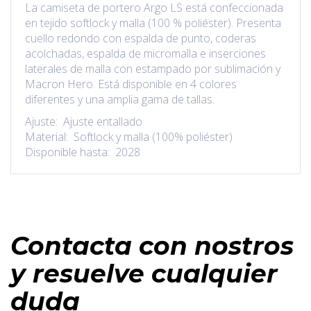
La camiseta de portero Argo LS está confeccionada
en tejido softlock y malla (100 % poliéster). Presenta
cuello redondo con espalda de punto, coderas
acolchadas, espalda de micromalla e inserciones
laterales de malla con estampado por sublimación y
Macron Hero. Está disponible en 4 colores
diferentes y una amplia gama de tallas.
Ajuste: Ajuste entallado
Material: Softlock y malla (100% poliéster)
Disponible hasta: 2028
Contacta con nostros
y resuelve cualquier
duda