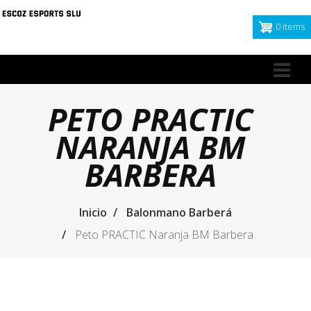
Pasar
al
0 items
contenido
principal
Nav
pri
PETO PRACTIC
NARANJA BM
BARBERA
Inicio
Balonmano Barberá
Peto PRACTIC Naranja BM Barbera